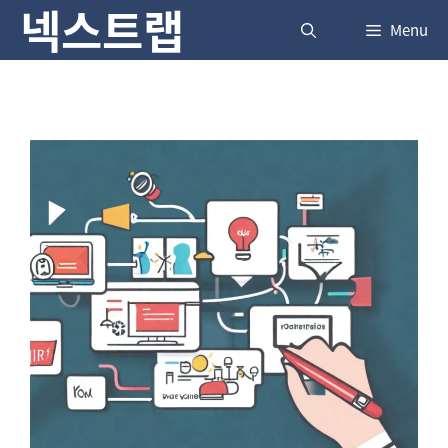
넥스트랩
Skip
Menu
to
content