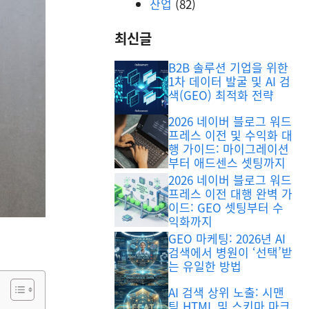
산업
(82)
최신글
B2B 솔루션 기업을 위한
1차 데이터 발굴 및 AI 검
색(GEO) 최적화 전략
2026 네이버 블로그 워드
프레스 이전 및 수익화 대
행 가이드: 마이그레이션
부터 애드센스 셋팅까지
2026 네이버 블로그 워드
프레스 이전 대행 완벽 가
이드: GEO 셋팅부터 수
익화까지
GEO 마케팅: 2026년 AI
검색에서 병원이 ‘선택’받
는 유일한 방법
AI 검색 상위 노출: 시맨
틱 HTML 및 스키마 마크