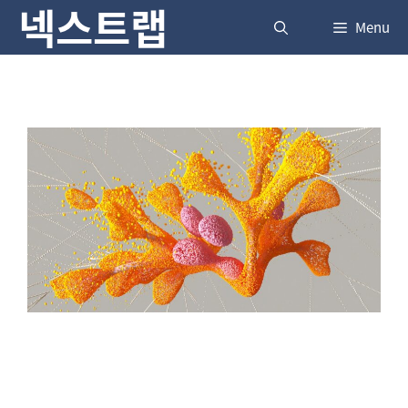
넥스트랩
Skip
Menu
to
content