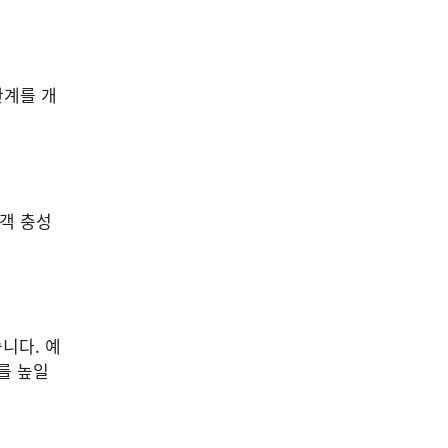
관계를 개
고객 충성
니다. 예
를 높일