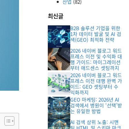
산업
(82)
최신글
B2B 솔루션 기업을 위한
1차 데이터 발굴 및 AI 검
색(GEO) 최적화 전략
2026 네이버 블로그 워드
프레스 이전 및 수익화 대
행 가이드: 마이그레이션
부터 애드센스 셋팅까지
2026 네이버 블로그 워드
프레스 이전 대행 완벽 가
이드: GEO 셋팅부터 수
익화까지
GEO 마케팅: 2026년 AI
검색에서 병원이 ‘선택’받
는 유일한 방법
AI 검색 상위 노출: 시맨
틱 HTML 및 스키마 마크