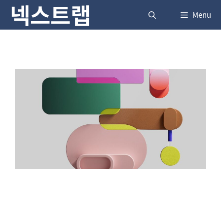
넥스트랩
Skip
Menu
to
content